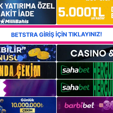
BETSTRA GİRİŞ İÇİN TIKLAYINIZ!