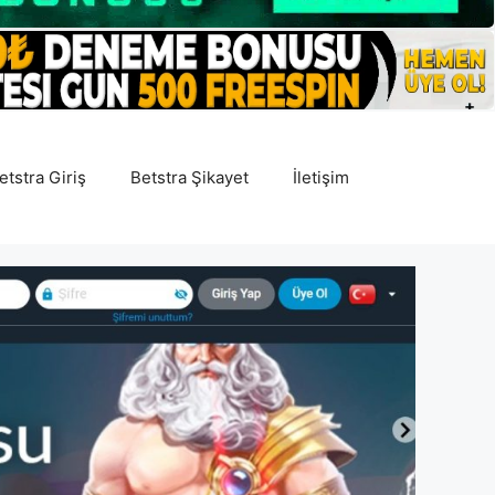
etstra Giriş
Betstra Şikayet
İletişim