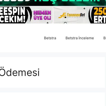
Betstra
Betstra İnceleme
B
ı Ödemesi