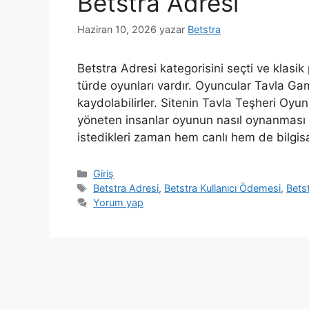
Betstra Adresi
Haziran 10, 2026
yazar
Betstra
Betstra Adresi kategorisini seçti ve klasik 
türde oyunları vardır. Oyuncular Tavla Ga
kaydolabilirler. Sitenin Tavla Teşheri Oyunl
yöneten insanlar oyunun nasıl oynanması g
istedikleri zaman hem canlı hem de bilgis
Kategoriler
Giriş
Etiketler
Betstra Adresi
,
Betstra Kullanıcı Ödemesi
,
Betst
Yorum yap