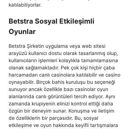
katılabiliyorlar.
Betstra Sosyal Etkileşimli
Oyunlar
Betstra Şirketin uygulama veya web sitesi
arayüzü kullanıcı dostu olarak tasarlanmış olup,
kullanıcıların işlemleri kolaylıkla tamamlamasına
olanak sağlamaktadır. Pek çok kişi hiçbir çaba
harcamadan canlı casinolara katılabilir ve casino
oynayabilir. Birçok bahis kuruluşu bu seçeneği
sunuyor ancak özellikle bazı casinolar oyun
alanlarında canlı görüntüleri tercih ediyor. Aynı
zamanda krupiyenin elinizi kontrol ettiği daha
özgün bir deneyim sunar. Konuşma ve iletişim
de özelliklerin bir parçasıdır. Bu, sosyal
etkileşime ve oyun hakkında keyifli tartışmalara