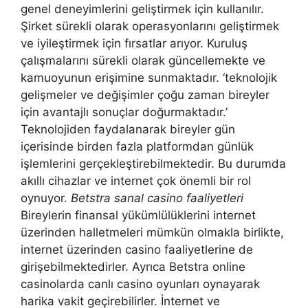
genel deneyimlerini geliştirmek için kullanılır.
Şirket sürekli olarak operasyonlarını geliştirmek
ve iyileştirmek için fırsatlar arıyor. Kuruluş
çalışmalarını sürekli olarak güncellemekte ve
kamuoyunun erişimine sunmaktadır. ‘teknolojik
gelişmeler ve değişimler çoğu zaman bireyler
için avantajlı sonuçlar doğurmaktadır.’
Teknolojiden faydalanarak bireyler gün
içerisinde birden fazla platformdan günlük
işlemlerini gerçekleştirebilmektedir. Bu durumda
akıllı cihazlar ve internet çok önemli bir rol
oynuyor.
Betstra sanal casino faaliyetleri
Bireylerin finansal yükümlülüklerini internet
üzerinden halletmeleri mümkün olmakla birlikte,
internet üzerinden casino faaliyetlerine de
girişebilmektedirler. Ayrıca Betstra online
casinolarda canlı casino oyunları oynayarak
harika vakit geçirebilirler. İnternet ve