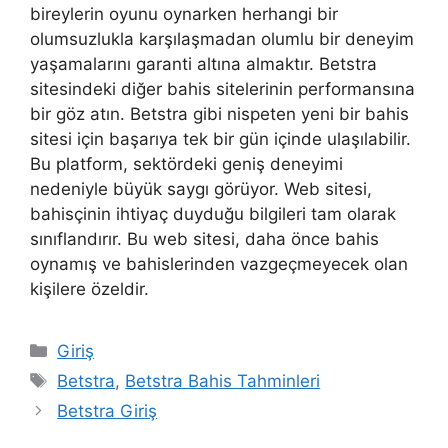
bireylerin oyunu oynarken herhangi bir
olumsuzlukla karşılaşmadan olumlu bir deneyim
yaşamalarını garanti altına almaktır. Betstra
sitesindeki diğer bahis sitelerinin performansına
bir göz atın. Betstra gibi nispeten yeni bir bahis
sitesi için başarıya tek bir gün içinde ulaşılabilir.
Bu platform, sektördeki geniş deneyimi
nedeniyle büyük saygı görüyor. Web sitesi,
bahisçinin ihtiyaç duyduğu bilgileri tam olarak
sınıflandırır. Bu web sitesi, daha önce bahis
oynamış ve bahislerinden vazgeçmeyecek olan
kişilere özeldir.
Kategoriler
Giriş
Etiketler
Betstra
,
Betstra Bahis Tahminleri
Betstra Giriş