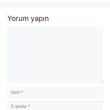
Yorum yapın
Yorum
İsim
E-
posta