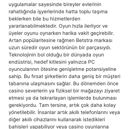
uygulamalar sayesinde bireyler evlerinin
rahatlığında işyerlerinde hatta toplu taşıma
beklerken bile bu hizmetlerden
yararlanabilmektedir. Oyun hızla ilerliyor ve
üyeler oyunu oynarken harika vakit geçirebilir.
Artan popülaritesine rağmen Betstra markası
uzun süredir oyun sektörünün bir parçasıydı.
Teknolojinin bol olduğu bir dünyada oyun
endüstrisi, hedef kitlesini yalnızca PC
oyuncularının ötesine genişletme potansiyeline
sahip. Bu fırsat şirketlerin daha geniş bir müşteri
tabanına ulaşmasını sağlar. Bu dönemden önce
casino severlerin ya fiziksel bir mağazayı ziyaret
etmesi ya da tekrarlayan işlemlerde bulunması
gerekiyordu. Tam tersine, artık çok daha kolay
yönetilebilir. İnsanlar artık akıllı telefonlarını veya
diğer akıllı cihazlarını kullanarak istedikleri
bahisleri yapabiliyor veya casino oyunlarına