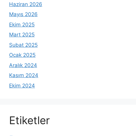
Haziran 2026
Mayıs 2026
Ekim 2025
Mart 2025
Şubat 2025
Ocak 2025
Aralık 2024
Kasım 2024
Ekim 2024
Etiketler