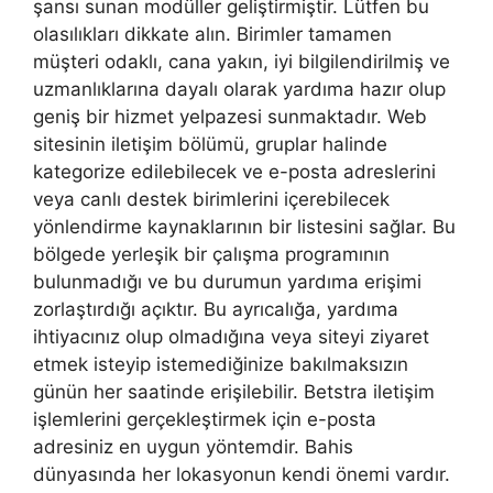
şansı sunan modüller geliştirmiştir. Lütfen bu
olasılıkları dikkate alın. Birimler tamamen
müşteri odaklı, cana yakın, iyi bilgilendirilmiş ve
uzmanlıklarına dayalı olarak yardıma hazır olup
geniş bir hizmet yelpazesi sunmaktadır. Web
sitesinin iletişim bölümü, gruplar halinde
kategorize edilebilecek ve e-posta adreslerini
veya canlı destek birimlerini içerebilecek
yönlendirme kaynaklarının bir listesini sağlar. Bu
bölgede yerleşik bir çalışma programının
bulunmadığı ve bu durumun yardıma erişimi
zorlaştırdığı açıktır. Bu ayrıcalığa, yardıma
ihtiyacınız olup olmadığına veya siteyi ziyaret
etmek isteyip istemediğinize bakılmaksızın
günün her saatinde erişilebilir. Betstra iletişim
işlemlerini gerçekleştirmek için e-posta
adresiniz en uygun yöntemdir. Bahis
dünyasında her lokasyonun kendi önemi vardır.