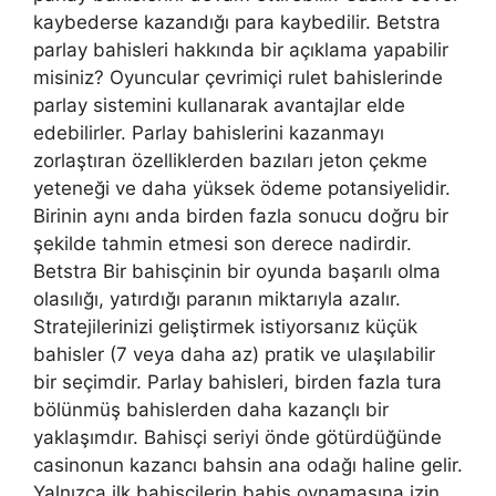
kaybederse kazandığı para kaybedilir. Betstra
parlay bahisleri hakkında bir açıklama yapabilir
misiniz? Oyuncular çevrimiçi rulet bahislerinde
parlay sistemini kullanarak avantajlar elde
edebilirler. Parlay bahislerini kazanmayı
zorlaştıran özelliklerden bazıları jeton çekme
yeteneği ve daha yüksek ödeme potansiyelidir.
Birinin aynı anda birden fazla sonucu doğru bir
şekilde tahmin etmesi son derece nadirdir.
Betstra Bir bahisçinin bir oyunda başarılı olma
olasılığı, yatırdığı paranın miktarıyla azalır.
Stratejilerinizi geliştirmek istiyorsanız küçük
bahisler (7 veya daha az) pratik ve ulaşılabilir
bir seçimdir. Parlay bahisleri, birden fazla tura
bölünmüş bahislerden daha kazançlı bir
yaklaşımdır. Bahisçi seriyi önde götürdüğünde
casinonun kazancı bahsin ana odağı haline gelir.
Yalnızca ilk bahisçilerin bahis oynamasına izin