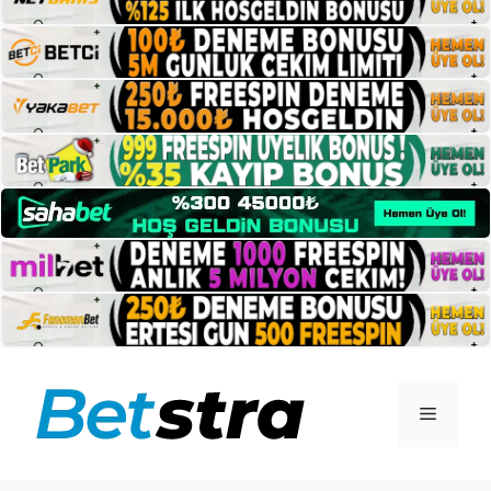
İçeriğe
atla
Menü