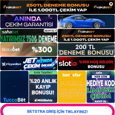
×
BETSTRA GİRİŞ İÇİN TIKLAYINIZ!