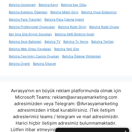
Betstra Instagram
Betstra Kayıt
Betstra Kaç Oldu
Betstra Kullanıcı Ödemesi
Betstra Mobil Giriş
Betstra Oyun Endüstrisi
Betstra Para Transferi
Betstra Para Çekme İşlemi
Betstra Profesyonel Oyuncuları
Betstra Rulet Girişi
Betstra Rulet Oyunu
Bet Stra Site Erişim Sorunları
Betstra SMS Bildirim İptali
Betstra Spor Bahisleri
Betstra TV
Betstra Tv Yayını
Betstra Twitter
Betstra Web Sitesi Faydaları
Betstra Yeni Site
Betstra Çevrimiçi Casino Oyunları
Betstra Ödeme Yöntemleri
Betstra Üyelik
Betstra Şikayet
Avrasya'nın en büyük reklam platformunda olmak için
Microsoft Teams:
reklam@avrasyamarketing.com
adresimizden veya Telegram: @Avrasyamarketing
adresimizden irtibat kurabilirsiniz. (Tek iletişim
adreslerimiz teams / telegram ve mail adresimizdir.
Harici hiçbir iletişim adresimiz bulunmamaktadır.
Lütfen itibar etmeyiniz.) Türkiye yasalarına göre 7258